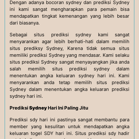
Dengan adanya bocoran sydney dan prediksi Sydney
ini kami sangat mengharapkan para pemain bisa
mendapatkan tingkat kemenangan yang lebih besar
dari biasanya.
Sebagai situs prediksi sydney kami sangat
menyarankan agar lebih berhati-hati dalam memilih
situs prediksy Sydney, Karena tidak semua situs
memiliki prediksi Sydney yang mendasar. Kami selaku
situs prediksi Sydney sangat menyayangkan jika anda
salah memilih situs prediksi sydney dalam
menentukan angka keluaran sydney hari ini. Kami
menyarankan anda tetap memilih situs prediksi
Sydney dalam menentukan angka keluaran prediksi
sydney hari ini.
Prediksi
Sydney
Hari Ini Paling Jitu
Prediksi sdy hari ini pastinya sangat membantu para
member yang kesulitan untuk mendapatkan angka
keluaran togel SDY hari ini. Situs prediksi sdy hadir